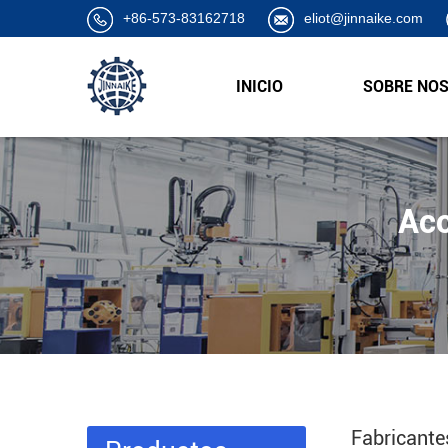
+86-573-83162718
eliot@jinnaike.com
INICIO
SOBRE NO
Acc
Fabricante