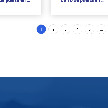
Carro de puerta en voladizo (5 ruedas medianas)
Carro de puerta en voladizo (5 ruedas pequeñas)
1
2
3
4
5
...