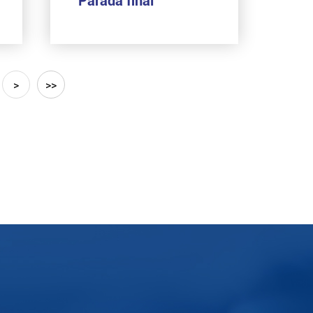
Parada final
>
>>