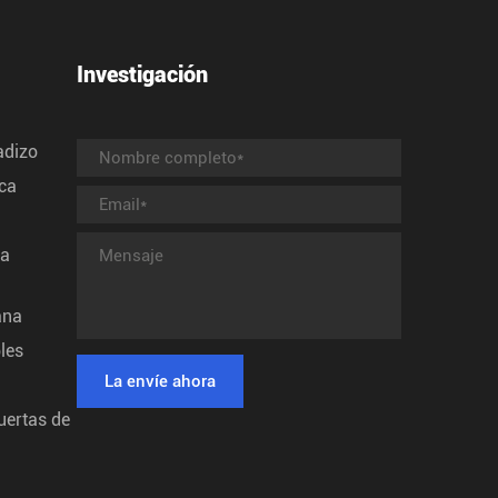
Investigación
adizo
rca
ta
ana
les
uertas de