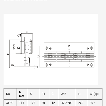
D
NO.
C
C1
S
A*B
H
WT(kg)
mm
XL8G
113
103
30
12
470*200
260
36.4