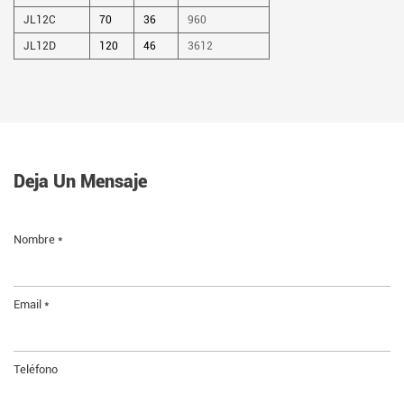
JL12C
70
36
960
JL12D
120
46
3612
Deja Un Mensaje
Nombre *
Email *
Teléfono